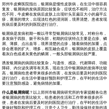
郑州牛皮癣医院指出，银屑病是慢性皮肤病，在生活中很容易
复发，银屑病的发病原因比较复杂，症状也不相同，治疗方法
也不同，牛皮癣在发病后皮肤上出现针头至扁豆大小的扁平丘
疹，逐渐的增大，出现淡红色的浸润斑，境界清楚。患者发现
疾病后要及时的到医院进行治疗。
银屑病是发病初期一般以寻常型银屑病比较常见，对称分布，
多发病于四肢、躯干和头部，初期的症状特点主要是点疹、鳞
屑、薄膜、点出血等，境界清楚的点疹，随着病情的加重，点
疹会逐渐的扩大、增多，相互融合成片，银屑病的皮损上覆盖
着灰白色或者灰黄色的鳞屑，一般头部银屑病比较严重。
诱发银屑病的病因比较复杂，与遗传、感染、代谢障碍、功能
障碍、内分泌失调等有关系，现在生活中银屑病的发病率比较
高，银屑病给患者带来很多的伤害，在发病后要及时的到医院
进行治疗，在生活中要做好预防和护理工作，在平时的生活中
要注意预防感染，避免病情的加重。
什么是银屑病呢
？以上郑州市银屑病研究所的专家提醒各位患
者银屑病的危害比较大，给患者的生活和工作带来很多的不
便，患者在发病后要及时的到医院进行治疗，在平时的生活中
要做好预防和护理工作，注意个人卫生，勤洗澡保持皮肤的清