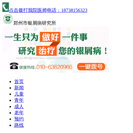
点击拨打我院医师电话：
18738156323
郑州市银屑病研究所
首页
新闻
儿童
青年
成人
老年
预约
路线