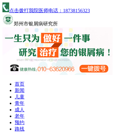
点击拨打我院医师电话：
18738156323
郑州市银屑病研究所
首页
新闻
儿童
青年
成人
老年
预约
路线