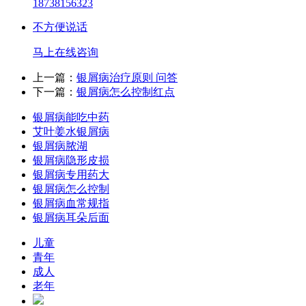
18738156323
不方便说话
马上在线咨询
上一篇：
银屑病治疗原则 问答
下一篇：
银屑病怎么控制红点
银屑病能吃中药
艾叶姜水银屑病
银屑病脓湖
银屑病隐形皮损
银屑病专用药大
银屑病怎么控制
银屑病血常规指
银屑病耳朵后面
儿童
青年
成人
老年