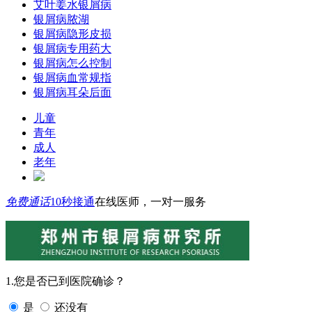
艾叶姜水银屑病
银屑病脓湖
银屑病隐形皮损
银屑病专用药大
银屑病怎么控制
银屑病血常规指
银屑病耳朵后面
儿童
青年
成人
老年
免费通话
10秒接通
在线医师，一对一服务
1.您是否已到医院确诊？
是
还没有