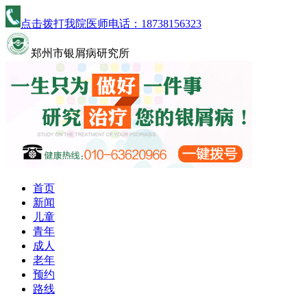
点击拨打我院医师电话：
18738156323
郑州市银屑病研究所
首页
新闻
儿童
青年
成人
老年
预约
路线