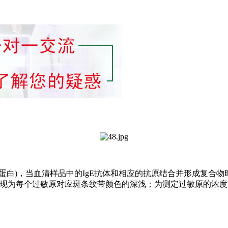
蛋白)，当血清样品中的IgE抗体和相应的抗原结合并形成复合
表现为每个过敏原对应斑条纹带颜色的深浅；为测定过敏原的浓度，
。