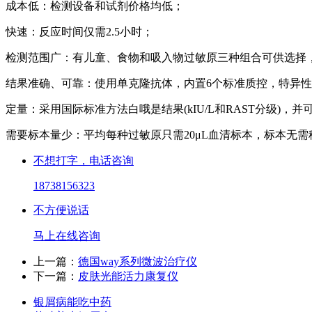
成本低：检测设备和试剂价格均低；
快速：反应时间仅需2.5小时；
检测范围广：有儿童、食物和吸入物过敏原三种组合可供选择，
结果准确、可靠：使用单克隆抗体，内置6个标准质控，特异
定量：采用国际标准方法白哦是结果(kIU/L和RAST分级)，
需要标本量少：平均每种过敏原只需20μL血清标本，标本无需
不想打字，电话咨询
18738156323
不方便说话
马上在线咨询
上一篇：
德国way系列微波治疗仪
下一篇：
皮肤光能活力康复仪
银屑病能吃中药