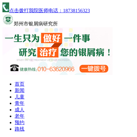
点击拨打我院医师电话：
18738156323
郑州市银屑病研究所
首页
新闻
儿童
青年
成人
老年
预约
路线