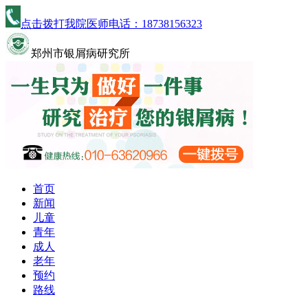
点击拨打我院医师电话：
18738156323
郑州市银屑病研究所
首页
新闻
儿童
青年
成人
老年
预约
路线