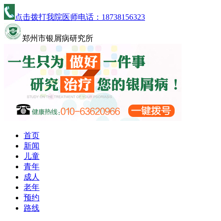
点击拨打我院医师电话：
18738156323
郑州市银屑病研究所
首页
新闻
儿童
青年
成人
老年
预约
路线