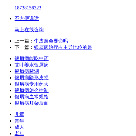
18738156323
不方便说话
马上在线咨询
上一篇：
牛皮癣会要命吗
下一篇：
银屑病治疗占主导地位的是
银屑病能吃中药
艾叶姜水银屑病
银屑病脓湖
银屑病隐形皮损
银屑病专用药大
银屑病怎么控制
银屑病血常规指
银屑病耳朵后面
儿童
青年
成人
老年