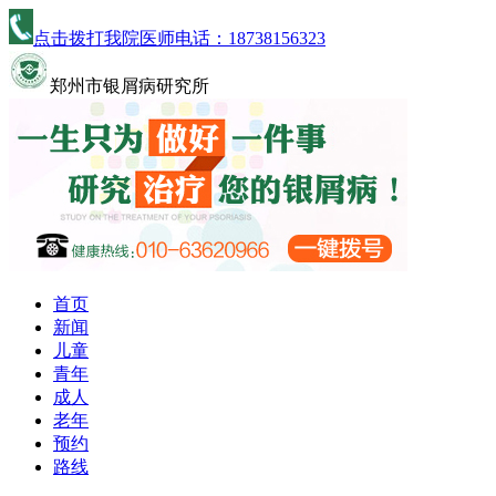
点击拨打我院医师电话：
18738156323
郑州市银屑病研究所
首页
新闻
儿童
青年
成人
老年
预约
路线