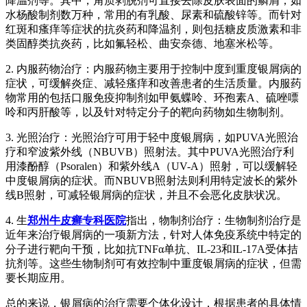
降温剂等。其中，角质剥脱剂可直接去除皮肤表面的鳞屑，如
水杨酸制剂数万种，常用的有乳酸、尿素和硫酸锌等。而针对
红斑和瘙痒等症状的抗炎药和降温剂，则包括糖皮质激素和非
类固醇类抗炎药，比如氟轻松、曲安奈德、地塞米松等。
2. 内服药物治疗：内服药物主要用于控制中度到重度银屑病的
症状，可缓解炎症、减轻瘙痒和改善患者的生活质量。内服药
物常用的包括口服免疫抑制剂如甲氨蝶呤、环孢素A、硫唑嘌
呤和丙肝酸等，以及针对特定分子的靶向药物如生物制剂。
3. 光照治疗：光照治疗可用于轻中度银屑病，如PUVA光照治
疗和窄波紫外线（NBUVB）照射法。其中PUVA光照治疗利
用漆酚醇（Psoralen）和紫外线A（UV-A）照射，可以缓解轻
中度银屑病的症状。而NBUVB照射法则利用特定波长的紫外
线B照射，可减轻银屑病的症状，并且不会恶化皮肤状况。
4. 生
郑州牛皮癣专科医院
指出，物制剂治疗：生物制剂治疗是
近年来治疗银屑病的一项新方法，针对人体免疫系统中特定的
分子进行靶向干预，比如抗TNFα单抗、IL-23和IL-17A受体拮
抗剂等。这些生物制剂可有效控制中重度银屑病的症状，但需
要长期应用。
总的来说，银屑病的治疗需要个体化设计，根据患者的具体情