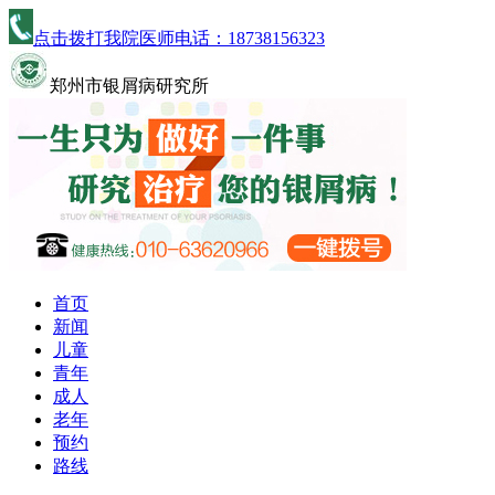
点击拨打我院医师电话：
18738156323
郑州市银屑病研究所
首页
新闻
儿童
青年
成人
老年
预约
路线