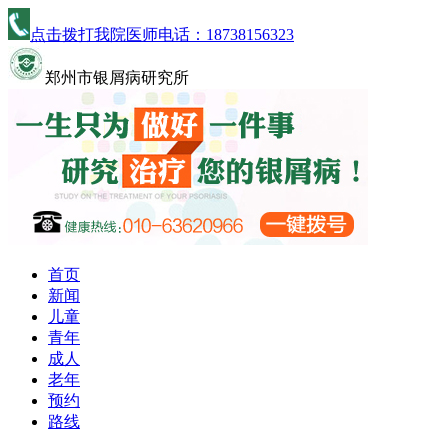
点击拨打我院医师电话：
18738156323
郑州市银屑病研究所
首页
新闻
儿童
青年
成人
老年
预约
路线