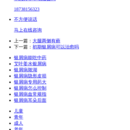
18738156323
不方便说话
马上在线咨询
上一篇：
大腿两侧有藓
下一篇：
初期银屑病可以治愈吗
银屑病能吃中药
艾叶姜水银屑病
银屑病脓湖
银屑病隐形皮损
银屑病专用药大
银屑病怎么控制
银屑病血常规指
银屑病耳朵后面
儿童
青年
成人
老年