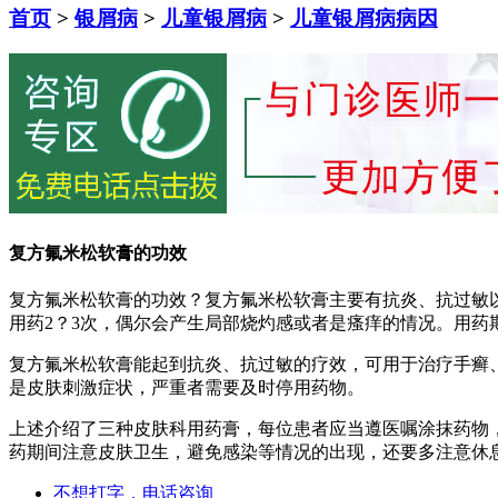
首页
>
银屑病
>
儿童银屑病
>
儿童银屑病病因
复方氟米松软膏的功效
复方氟米松软膏的功效？复方氟米松软膏主要有抗炎、抗过敏
用药2？3次，偶尔会产生局部烧灼感或者是瘙痒的情况。用
复方氟米松软膏能起到抗炎、抗过敏的疗效，可用于治疗手癣
是皮肤刺激症状，严重者需要及时停用药物。
上述介绍了三种皮肤科用药膏，每位患者应当遵医嘱涂抹药物
药期间注意皮肤卫生，避免感染等情况的出现，还要多注意休
不想打字，电话咨询