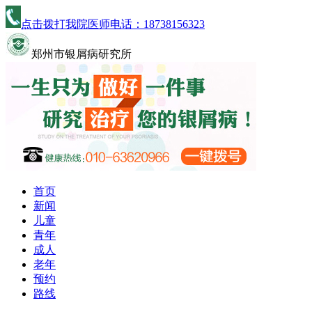
点击拨打我院医师电话：
18738156323
郑州市银屑病研究所
首页
新闻
儿童
青年
成人
老年
预约
路线