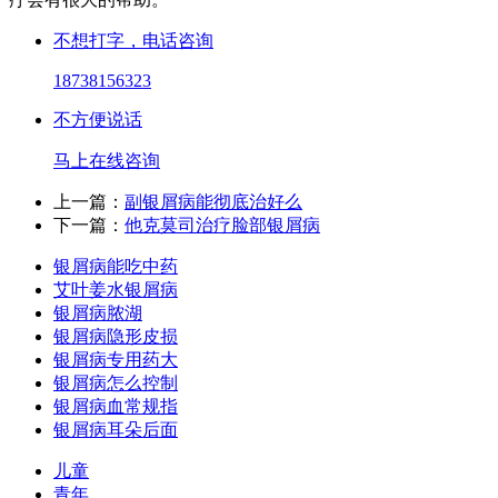
不想打字，电话咨询
18738156323
不方便说话
马上在线咨询
上一篇：
副银屑病能彻底治好么
下一篇：
他克莫司治疗脸部银屑病
银屑病能吃中药
艾叶姜水银屑病
银屑病脓湖
银屑病隐形皮损
银屑病专用药大
银屑病怎么控制
银屑病血常规指
银屑病耳朵后面
儿童
青年