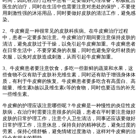
时间，因此在治疗过程中患者一定要做好心理准备，积极配合
医生的治疗，同时在生活中也需要注意对患处的保护，不要使
用刺激性强的沐浴用品，同时要做好皮肤的清洁工作，避免感
染。
2、牛皮癣是一种很常见的皮肤科疾病。在牛皮癣治疗过程
中，患者一定要多加注意。牛皮癣治疗期间要注意保持皮肤的
清洁，避免皮肤过于干燥，以免引起牛皮癣加重。牛皮癣患者
在日常生活中，不要穿紧身的衣服，同时也避免穿化纤材质的
衣服，以免对皮肤造成刺激，从而引起牛皮癣加重。
3、牛皮癣患者要注意饮食，多吃一些新鲜的蔬菜和水果，这
些食物不仅有助于皮肤补充维生素，同时还有助于增强身体体
质，有利于牛皮癣的恢复。牛皮癣患者要多吃含有高蛋白、高
能量、维生素b族以及维生素c等的食物，同时也要适当的补充
一些维生素。
牛皮癣的护理应该注意哪些呢？牛皮癣是一种慢性的炎症性皮
肤病，在治疗时需要注意很多的问题，患者在平时要注意做好
皮肤的日常护理工作，注意个人卫生清洁，同事还应该要做好
日常护理工作，注意休息，保持良好的精神状态，避免过度的
劳累，保持心情舒畅，避免情绪过度激动，这样对牛皮癣的治
疗会有很大的帮助。